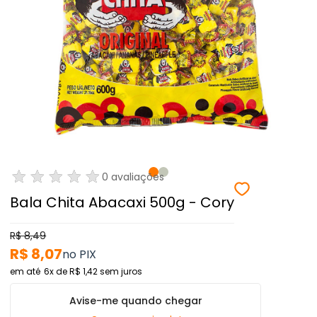
0 avaliações
Bala Chita Abacaxi 500g - Cory
R$ 8,49
R$ 8,07
6x
de
R$ 1,42
sem juros
Avise-me quando chegar