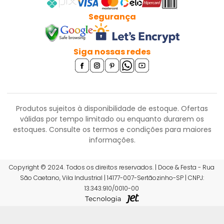
Segurança
Siga nossas redes
Produtos sujeitos à disponibilidade de estoque. Ofertas
válidas por tempo limitado ou enquanto durarem os
estoques.
Consulte os termos e condições para maiores
informações.
R$ 8,07
Copyright © 2024. Todos os direitos reservados. | Doce & Festa - Rua
São Caetano, Vila Industrial | 14177-007-Sertãozinho-SP | CNPJ:
ou 6x de R$ 1,42 sem juros
13.343.910/0010-00