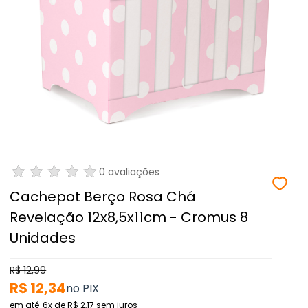
0 avaliações
Cachepot Berço Rosa Chá
Revelação 12x8,5x11cm - Cromus 8
Unidades
R$ 12,99
R$ 12,34
6x
de
R$ 2,17
sem juros