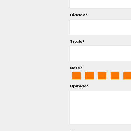
Cidade*
Título*
Nota*
Opinião*