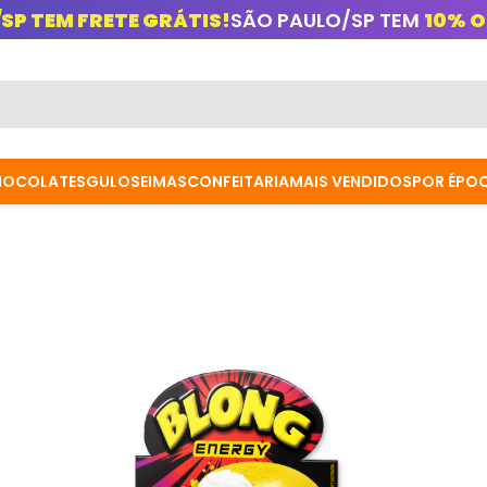
/SP TEM FRETE GRÁTIS!
SÃO PAULO/SP TEM
10% O
HOCOLATES
GULOSEIMAS
CONFEITARIA
MAIS VENDIDOS
POR ÉPO