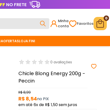
FF
NO FRETE
0
Minha
Favoritos
conta
CA
OFERTAS
LOJA FINI
0 avaliações
Chicle Blong Energy 200g -
Peccin
R$ 8,99
R$ 8,54
6x
de
R$ 1,50
sem juros