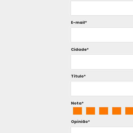
E-mail*
Cidade*
Título*
Nota*
Opinião*