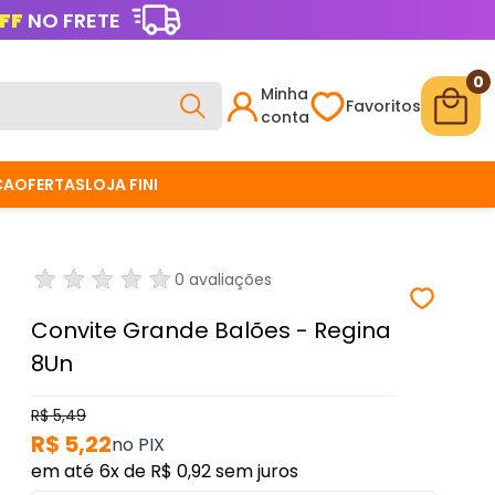
FF
NO FRETE
0
Minha
Favoritos
conta
CA
OFERTAS
LOJA FINI
0 avaliações
Convite Grande Balões - Regina
8Un
R$ 5,49
R$ 5,22
6x
de
R$ 0,92
sem juros