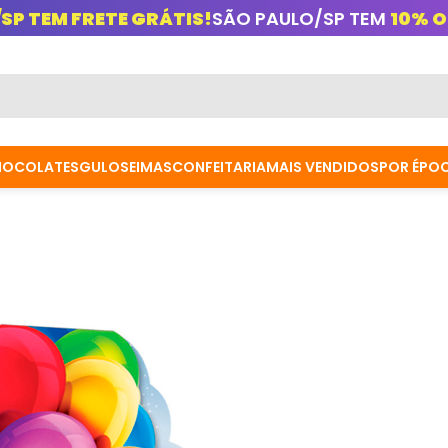
/SP TEM FRETE GRÁTIS!
SÃO PAULO/SP TEM
10% O
HOCOLATES
GULOSEIMAS
CONFEITARIA
MAIS VENDIDOS
POR ÉPO