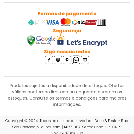
Formas de pagamento
Segurança
Siga nossas redes
Produtos sujeitos à disponibilidade de estoque. Ofertas
válidas por tempo limitado ou enquanto durarem os
estoques.
Consulte os termos e condições para maiores
informações.
Copyright © 2024. Todos os direitos reservados. | Doce & Festa - Rua
R$ 9,49
São Caetano, Vila Industrial | 14177-007-Sertãozinho-SP | CNPJ:
ou 6x de R$ 1,67 sem juros
13.343.910/0010-00