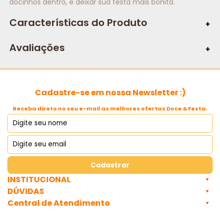
docinhos dentro, e deixar sua festa mais bonita.
Características do Produto
Especificações:
Avaliações
Marca:
Composição:
Cadastre-se em nossa Newsletter :)
Conteúdo:
Receba direto no seu e-mail as melhores ofertas Doce & Festa.
Tema:
Capacidade:
Cadastrar
INSTITUCIONAL
DÚVIDAS
Central de Atendimento