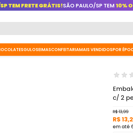
/SP TEM FRETE GRÁTIS!
SÃO PAULO/SP TEM
10% O
HOCOLATES
GULOSEIMAS
CONFEITARIA
MAIS VENDIDOS
POR ÉPO
Embal
c/ 2 p
R$ 13,99
R$ 13,