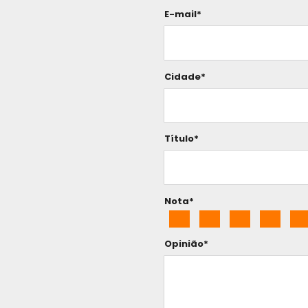
E-mail*
Cidade*
Título*
Nota*
Opinião*