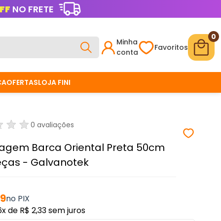
FF
NO FRETE
0
Minha
Favoritos
conta
CA
OFERTAS
LOJA FINI
0 avaliações
agem Barca Oriental Preta 50cm
eças - Galvanotek
29
6x
de
R$ 2,33
sem juros