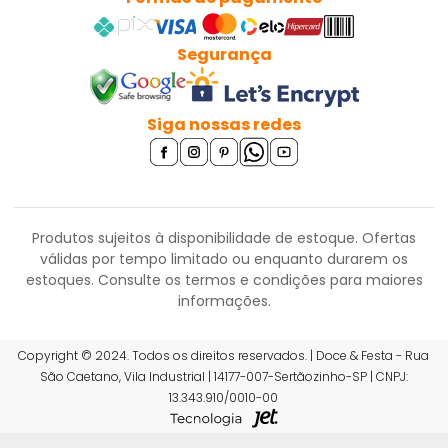
Segurança
Siga nossas redes
Produtos sujeitos à disponibilidade de estoque. Ofertas
válidas por tempo limitado ou enquanto durarem os
estoques.
Consulte os termos e condições para maiores
informações.
R$ 9,97
Copyright © 2024. Todos os direitos reservados. | Doce & Festa - Rua
São Caetano, Vila Industrial | 14177-007-Sertãozinho-SP | CNPJ:
ou 6x de R$ 1,75 sem juros
13.343.910/0010-00