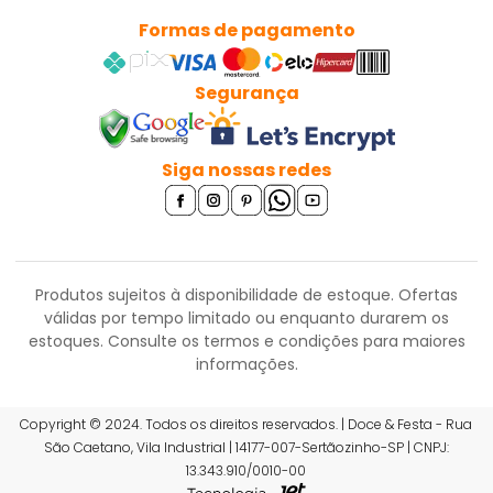
Formas de pagamento
Segurança
Siga nossas redes
Produtos sujeitos à disponibilidade de estoque. Ofertas
válidas por tempo limitado ou enquanto durarem os
estoques.
Consulte os termos e condições para maiores
informações.
R$ 9,49
Copyright © 2024. Todos os direitos reservados. | Doce & Festa - Rua
São Caetano, Vila Industrial | 14177-007-Sertãozinho-SP | CNPJ:
ou 6x de R$ 1,67 sem juros
13.343.910/0010-00