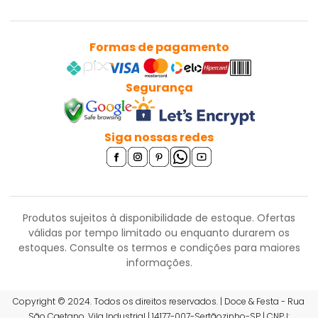
Formas de pagamento
Segurança
Siga nossas redes
Produtos sujeitos à disponibilidade de estoque. Ofertas
válidas por tempo limitado ou enquanto durarem os
estoques.
Consulte os termos e condições para maiores
informações.
Copyright © 2024. Todos os direitos reservados. | Doce & Festa - Rua
R$ 18,99
São Caetano, Vila Industrial | 14177-007-Sertãozinho-SP | CNPJ: