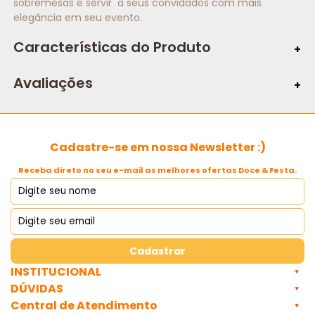
sobremesas e servir a seus convidados com mais
elegância em seu evento.
Características do Produto
Caracteristicas:
Avaliações
Tema:
Cor:
Cadastre-se em nossa Newsletter :)
Material:
Receba direto no seu e-mail as melhores ofertas Doce & Festa.
Medida:
Capacidade:
Cadastrar
INSTITUCIONAL
DÚVIDAS
Quantidade:
Central de Atendimento