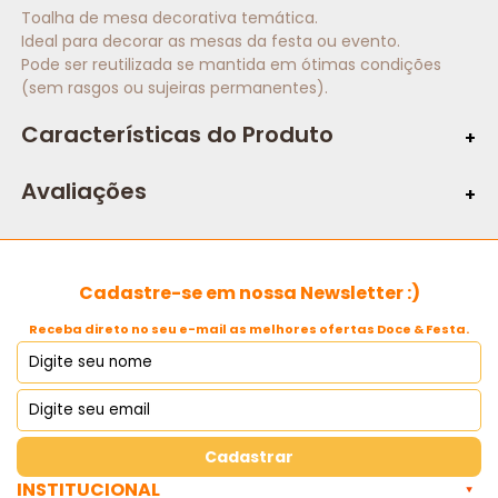
Toalha de mesa decorativa temática.
Ideal para decorar as mesas da festa ou evento.
Pode ser reutilizada se mantida em ótimas condições
(sem rasgos ou sujeiras permanentes).
Características do Produto
Especificações:
Avaliações
Marca:
Composição:
Cadastre-se em nossa Newsletter :)
Conteúdo:
Receba direto no seu e-mail as melhores ofertas Doce & Festa.
Tema:
Tamanho:
Cadastrar
INSTITUCIONAL