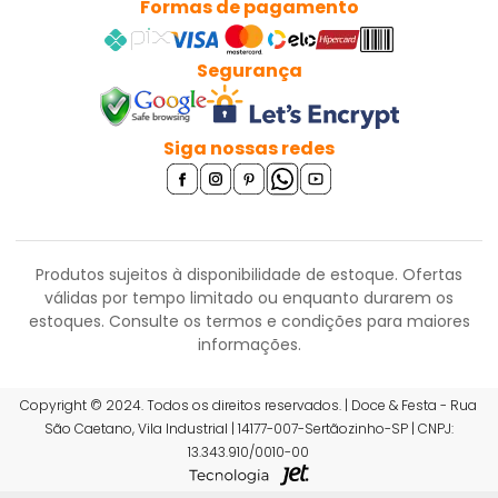
Formas de pagamento
Segurança
Siga nossas redes
Produtos sujeitos à disponibilidade de estoque. Ofertas
válidas por tempo limitado ou enquanto durarem os
estoques.
Consulte os termos e condições para maiores
informações.
R$ 14,24
Copyright © 2024. Todos os direitos reservados. | Doce & Festa - Rua
São Caetano, Vila Industrial | 14177-007-Sertãozinho-SP | CNPJ:
ou 6x de R$ 2,50 sem juros
13.343.910/0010-00